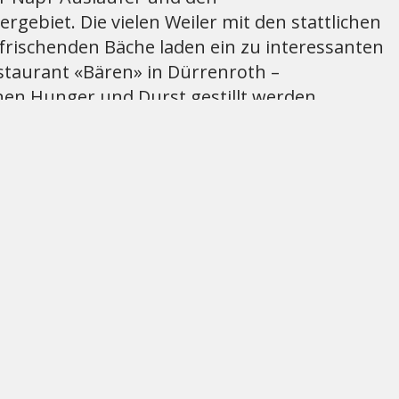
gebiet. Die vielen Weiler mit den stattlichen
frischenden Bäche laden ein zu interessanten
staurant «Bären» in Dürrenroth –
nen Hunger und Durst gestillt werden.
n Sie sich selbst und erkunden Sie unseren
d Kritik nehmen wir uns gerne Zeit.
enroth
ng mit Trinkwasser