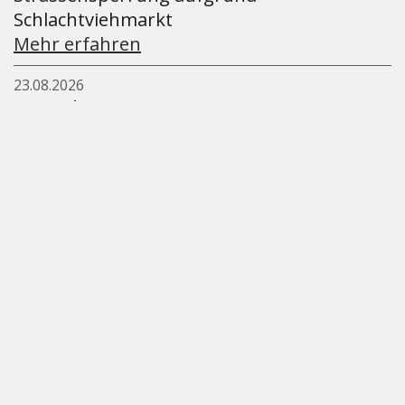
Schlachtviehmarkt
Mehr erfahren
23.08.2026
Huttwiler OL
Mehr erfahren
06.09.2026
Privatanlass
Mehr erfahren
Alle anzeigen