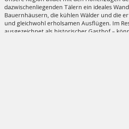
dazwischenliegenden Tälern ein ideales Wander
Bauernhäusern, die kühlen Wälder und die er
und gleichwohl erholsamen Ausflügen. Im Re
ausgezeichnet als historischer Gasthof – kön
Dürrenroth – ein Dorf mit Charme. Überzeuge
Internet-Auftritt. Für Fragen, Anregungen un
Gemeinderat und Gemeindeverwaltung Dürr
News
31.07.2026
Aufruf zum sparsamen Umga